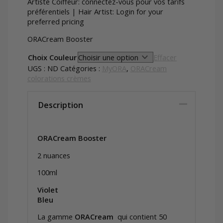
Artiste Coiffeur: connectez-vous pour vos tarifs
préférentiels | Hair Artist: Login for your
preferred pricing
ORACream Booster
Choix Couleur
Effacer
UGS :
ND
Catégories :
MyORA
,
ORACream
colorations crèmes
Description
ORACream Booster
2 nuances
100ml
Violet
Bleu
La gamme
ORACream
qui contient 50