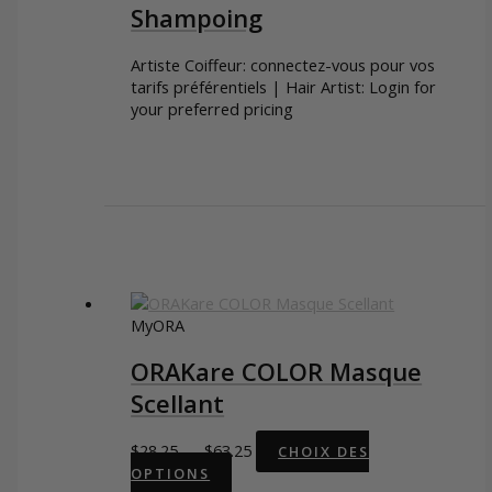
du
Shampoing
produit
Artiste Coiffeur: connectez-vous pour vos
tarifs préférentiels | Hair Artist: Login for
your preferred pricing
MyORA
ORAKare COLOR Masque
Scellant
Plage
$
28.25
–
$
63.25
CHOIX DES
Ce
de
OPTIONS