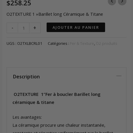
$
258.25
O2TEXTURE 1 »Barillet long Céramique & Titane
quantité
-
+
AJOUTER AU PANIER
de
O2TEXTURE
UGS :
O2TXLBCRL01
Catégories :
Fer & Texture
,
O2 produits
1"Fer
à
boucler
Barillet
Description
long
Céramique
O2TEXTURE 1″Fer à boucler Barillet long
&
céramique & titane
Titane
Les avantages:
La céramique procure une chaleur instantanée,
constante et réparties uniformément sur le barillet