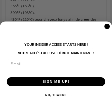
355°F (168°C),
390°F (198°C),
430°F (220°C) pour cheveux longs afin de créer des
styles parfaits.
Cordon professionnel pivotant de 9pi. avec fermeture
YOUR INSIDER ACCESS STARTS HERE !
Velcro pour un rangement facile.
VOTRE ACCÈS EXCLUSIF DÉBUTE MAINTENANT !
Fermeture automatiquement du fer après 60 minutes
SIGN ME UP!
Vous aimerez peut-être aussi…
NO, THANKS