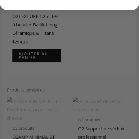
O2 produits
O2TEXTURE 1.25” Fer
à boucler Barillet long
Céramique & Titane
$
258.25
AJOUTER AU
PANIER
Produits similaires
O2 produits
O2 Support de séchoir
O2 produits
O2AMP MINIMALIST
professionnel