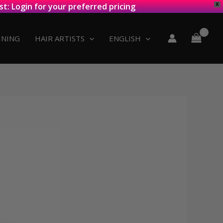
st: Login for your preferred pricing
X
INING
HAIR ARTISTS
ENGLISH