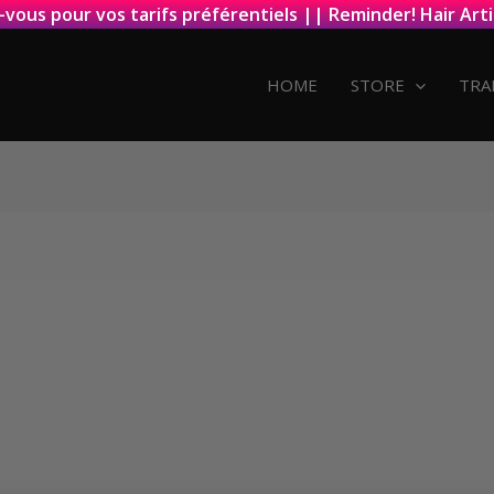
-vous pour vos tarifs préférentiels || Reminder! Hair Arti
HOME
STORE
TRA